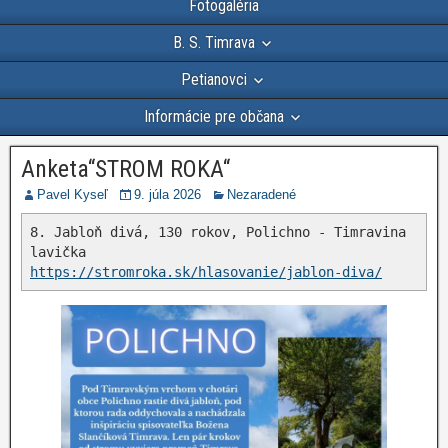
Fotogaléria
B. S. Timrava
Petianovci
Informácie pre občana
Anketa“STROM ROKA“
Pavel Kyseľ
9. júla 2026
Nezaradené
8. Jabloň divá, 130 rokov, Polichno - Timravina 
https://stromroka.sk/hlasovanie/jablon-diva/