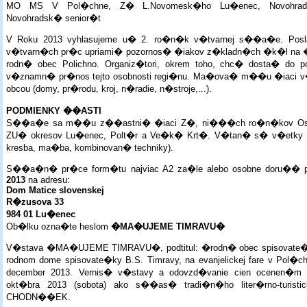
MO MS V Pol�chne, Z� L.Novomesk�ho Lu�enec, Novohradsk
Novohradsk� senior�t
V Roku 2013 vyhlasujeme u� 2. ro�n�k v�tvarnej s��a�e. Po
v�tvarn�ch pr�c upriami� pozornos� �iakov z�kladn�ch �k�l na �ivo
rodn� obec Polichno. Organiz�tori, okrem toho, chc� dosta� do po
v�znamn� pr�nos tejto osobnosti regi�nu. Ma�ova� m��u �iaci v
obcou (domy, pr�rodu, kroj, n�radie, n�stroje,...).
PODMIENKY ��ASTI
S��a�e sa m��u z��astni� �iaci Z�, ni���ch ro�n�kov Os
ZU� okresov Lu�enec, Polt�r a Ve�k� Krt�. V�tan� s� v�etky v�t
kresba, ma�ba, kombinovan� techniky).
S��a�n� pr�ce form�tu najviac A2 za�le alebo osobne doru��
2013
na adresu:
Dom Matice slovenskej
R�zusova 33
984 01 Lu�enec
Ob�lku ozna�te heslom
�MA�UJEME TIMRAVU�
V�stava �MA�UJEME TIMRAVU�, podtitul: �rodn� obec spisovate
rodnom dome spisovate�ky B.S. Timravy, na evanjelickej fare v Pol�
december 2013. Vernis� v�stavy a odovzd�vanie cien ocenen�m
okt�bra 2013 (sobota) ako s��as� tradi�n�ho liter�rno-turisti
CHODN��EK.