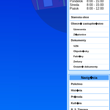
Pondelok
8:00 - 15:00
Streda
8:00 - 15:00
Piatok
8:00 - 12:00
Starosta obce
Obecn� zastupite�stvo
Uznesenia
Z�pisnice
Dokumenty
VZN
Objedn�vky
Fakt�ry
Zmluvy
Ostatn� dokumenty
Navig�cia
Polichno
Hist�ria
Pr�roda
Kult�ra
B. S. Timrava