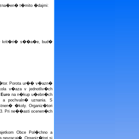
 ozna�en� t�mito �dajmi:
j� krit�ri� s��a�e, bud�
�tor. Porota ur�� v�azn�
ola v�aza v jednotliv�ch
- Euro
na n�kup u�ebn�ch
y a pochvaln� uznania. S
n� �koly. Organiz�tori
. Pri ne��asti ocenen�ch
ajetkom Obce Pol�chno a
nevracaj�. Organiz�tori si