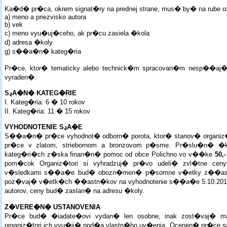
Ka�d� pr�ca, okrem signat�ry na prednej strane, mus� by� na rube
a) meno a priezvisko autora
b) vek
c) meno vyu�uj�ceho, ak pr�cu zasiela �kola
d) adresa �koly
g) s��a�n� kateg�ria
Pr�ce, ktor� tematicky alebo technick�m spracovan�m nesp��a
vyraden�.
SڍA�N� KATEG�RIE
I. Kateg�ria: 6 � 10 rokov
II. Kateg�ria: 11 � 15 rokov
VYHODNOTENIE SڍA�E
S��a�n� pr�ce vyhodnot� odborn� porota, ktor� stanov� organiz
pr�ce v zlatom, striebornom a bronzovom p�sme. Pr�slu�n� �k
kateg�ri�ch z�ska finan�n� pomoc od obce Polichno vo v��ke
50,
pom�cok Organiz�tori si vyhradzuj� pr�vo udeli� zvl�tne cen
v�sledkami s��a�e bud� obozn�men� p�somne v�etky z��astne
poz�vaj� v�etk�ch ��astn�kov na vyhodnotenie s��a�e 5.10.2013
autorov, ceny bud� zaslan� na adresu �koly.
Z�VERE�N� USTANOVENIA
Pr�ce bud� �iadate�ovi vydan� len osobne, inak zost�vaj� m
organiz�tori ich vyu�ij� pod�a vlastn�ho uv�enia. Ocenen� pr�ce sa 