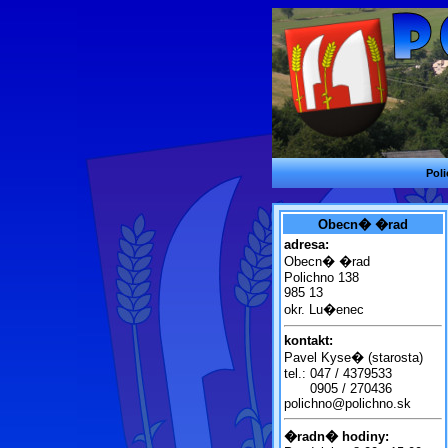
Pol
Obecn� �rad
adresa:
Obecn� �rad
Polichno 138
985 13
okr. Lu�enec
kontakt:
Pavel Kyse� (starosta)
tel.:
047 / 4379533
0905 / 270436
polichno@polichno.sk
�radn� hodiny: