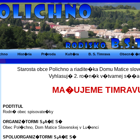
ichno
Hist�ria
Pr�roda
Kult�ra
B. S. Timrava
Obecn� �r
Starosta obce Polichno a riadite�ka Domu Matice slo
Vyhlasuj� 2. ro�n�k v�tvarnej s��
MA�UJEME TIMRAV
PODTITUL
Rodn� obec spisovate�ky
ORGANIZ�TORMI SڍA�E S�
Obec Pol�chno, Dom Matice Slovenskej v Lu�enci
SPOLUORGANIZ�TORMI SڍA�E S�