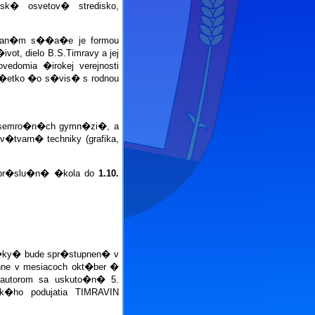
� osvetov� stredisko,
slan�m s��a�e je formou
t, dielo B.S.Timravy a jej
vedomia �irokej verejnosti
�etko �o s�vis� s rodnou
emro�n�ch gymn�zi�, a
varn� techniky (grafika,
 pr�slu�n� �kola do
1.10.
�ky� bude spr�stupnen� v
chne v mesiacoch okt�ber �
 autorom sa uskuto�n� 5.
ck�ho podujatia TIMRAVIN