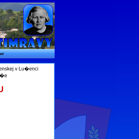
ad
venskej v Lu�enci
a�e
U