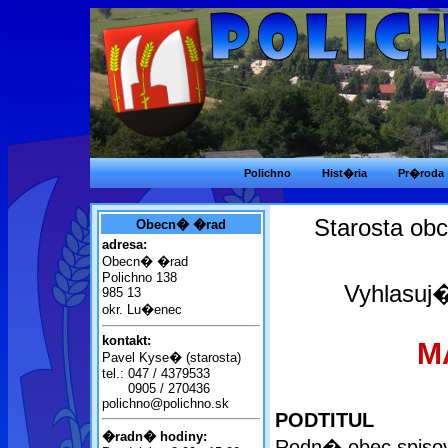
Polichno
Hist�ria
Pr�roda
Starosta ob
Obecn� �rad
adresa:
Obecn� �rad
Polichno 138
Vyhlasu
985 13
okr. Lu�enec
kontakt:
M
Pavel Kyse� (starosta)
tel.:
047 / 4379533
0905 / 270436
polichno@polichno.sk
PODTITUL
�radn� hodiny:
Rodn� obec spiso