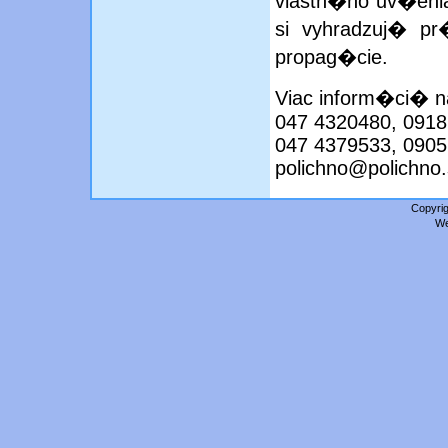
vlastn�ho uv�eni
si vyhradzuj� p
propag�cie.
Viac inform�ci� n
047 4320480, 0918
047 4379533, 0905
polichno@polichno.
Copyrig
We