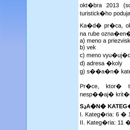
okt�bra 2013 (s
turistick�ho pod
Ka�d� pr�ca, ok
na rube ozna�en�
a) meno a priezvis
b) vek
c) meno vyu�uj�ce
d) adresa �koly
g) s��a�n� kat
Pr�ce, ktor� t
nesp��aj� krit�
SڍA�N� KATEG
I. Kateg�ria: 6 � 
II. Kateg�ria: 11 