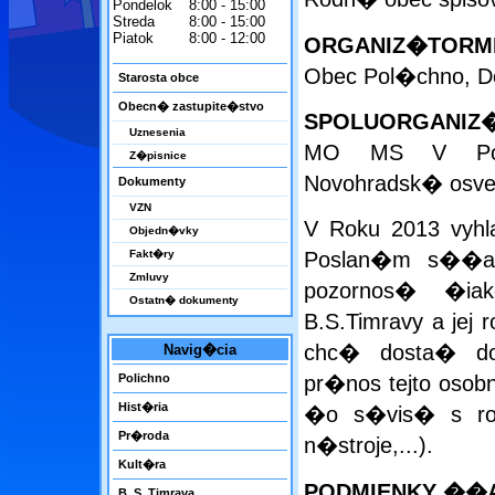
Pondelok
8:00 - 15:00
Streda
8:00 - 15:00
Piatok
8:00 - 12:00
Obec Pol�chno, Do
Starosta obce
Obecn� zastupite�stvo
Uznesenia
MO MS V Pol�
Z�pisnice
Novohradsk� osve
Dokumenty
VZN
V Roku 2013 vyh
Objedn�vky
Fakt�ry
Poslan�m s��a�
Zmluvy
pozornos� �ia
Ostatn� dokumenty
B.S.Timravy a jej 
chc� dosta� do
Navig�cia
Polichno
pr�nos tejto oso
Hist�ria
�o s�vis� s rod
Pr�roda
n�stroje,...).
Kult�ra
PODMIENKY ��A
B. S. Timrava