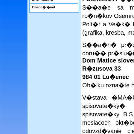
S��a�e sa m
Obecn� �rad
ro�n�kov Osemro
Polt�r a Ve�k� 
(grafika, kresba,
S��a�n� pr�ce 
doru�� pr�slu�
Dom Matice slove
R�zusova 33
984 01 Lu�enec
Ob�lku ozna�te 
V�stava �MA�U
spisovate�ky
spisovate�ky B.S.
mesiacoch okt�
odovzd�vanie c