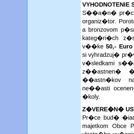
S��a�n� pr�ce v
organiz�tor. Por
a bronzovom p�s
kateg�ri�ch z�
v��ke
50,- Euro
si vyhradzuj� pr�
v�sledkami s�
z��astnen� �k
��astn�kov na
ne��asti ocenen
�koly.
Z�VERE�N� US
Pr�ce bud� �iad
majetkom Obce P