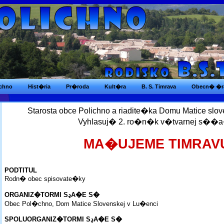
ichno
Hist�ria
Pr�roda
Kult�ra
B. S. Timrava
Obecn� �r
Starosta obce Polichno a riadite�ka Domu Matice slo
Vyhlasuj� 2. ro�n�k v�tvarnej s��
MA�UJEME TIMRAV
PODTITUL
Rodn� obec spisovate�ky
ORGANIZ�TORMI SڍA�E S�
Obec Pol�chno, Dom Matice Slovenskej v Lu�enci
SPOLUORGANIZ�TORMI SڍA�E S�