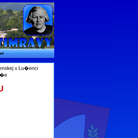
ad
venskej v Lu�enci
a�e
U