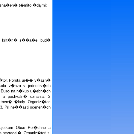
 ozna�en� t�mito �dajmi:
j� krit�ri� s��a�e, bud�
�tor. Porota ur�� v�azn�
ola v�aza v jednotliv�ch
- Euro
na n�kup u�ebn�ch
y a pochvaln� uznania. S
n� �koly. Organiz�tori
. Pri ne��asti ocenen�ch
ajetkom Obce Pol�chno a
nevracaj�. Organiz�tori si