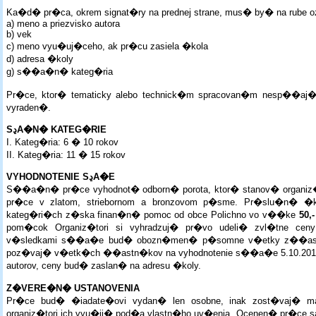
Ka�d� pr�ca, okrem signat�ry na prednej strane, mus� by� na rube
a) meno a priezvisko autora
b) vek
c) meno vyu�uj�ceho, ak pr�cu zasiela �kola
d) adresa �koly
g) s��a�n� kateg�ria
Pr�ce, ktor� tematicky alebo technick�m spracovan�m nesp��a
vyraden�.
SڍA�N� KATEG�RIE
I. Kateg�ria: 6 � 10 rokov
II. Kateg�ria: 11 � 15 rokov
VYHODNOTENIE SڍA�E
S��a�n� pr�ce vyhodnot� odborn� porota, ktor� stanov� organiz
pr�ce v zlatom, striebornom a bronzovom p�sme. Pr�slu�n� �k
kateg�ri�ch z�ska finan�n� pomoc od obce Polichno vo v��ke
50,
pom�cok Organiz�tori si vyhradzuj� pr�vo udeli� zvl�tne cen
v�sledkami s��a�e bud� obozn�men� p�somne v�etky z��astne
poz�vaj� v�etk�ch ��astn�kov na vyhodnotenie s��a�e 5.10.2013
autorov, ceny bud� zaslan� na adresu �koly.
Z�VERE�N� USTANOVENIA
Pr�ce bud� �iadate�ovi vydan� len osobne, inak zost�vaj� m
organiz�tori ich vyu�ij� pod�a vlastn�ho uv�enia. Ocenen� pr�ce sa 