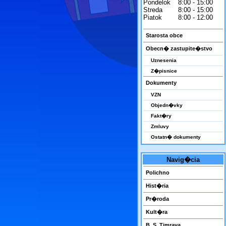
Pondelok
8:00 - 15:00
Streda
8:00 - 15:00
Piatok
8:00 - 12:00
Starosta obce
Obecn� zastupite�stvo
Uznesenia
Z�pisnice
Dokumenty
VZN
Objedn�vky
Fakt�ry
Zmluvy
Ostatn� dokumenty
Navig�cia
Polichno
Hist�ria
Pr�roda
Kult�ra
B. S. Timrava