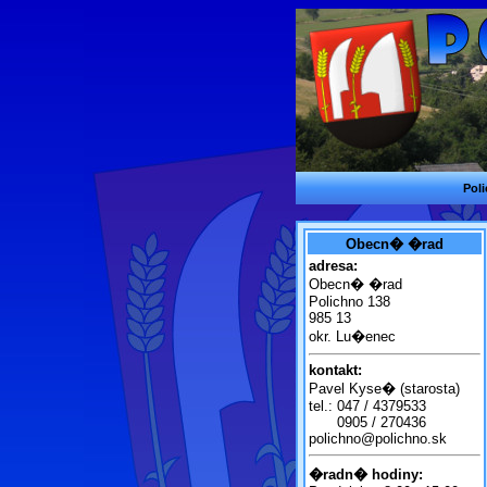
Pol
Obecn� �rad
adresa:
Obecn� �rad
Polichno 138
985 13
okr. Lu�enec
kontakt:
Pavel Kyse� (starosta)
tel.:
047 / 4379533
0905 / 270436
polichno@polichno.sk
�radn� hodiny: