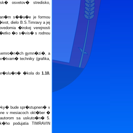
� osvetov� stredisko,
slan�m s��a�e je formou
t, dielo B.S.Timravy a jej
vedomia �irokej verejnosti
�etko �o s�vis� s rodnou
emro�n�ch gymn�zi�, a
varn� techniky (grafika,
 pr�slu�n� �kola do
1.10.
�ky� bude spr�stupnen� v
chne v mesiacoch okt�ber �
 autorom sa uskuto�n� 5.
ck�ho podujatia TIMRAVIN