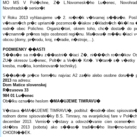
MO MS V Pol�chne, Z� L.Novomesk�ho Lu�enec, Novohradsk
Novohradsk� senior�t
V Roku 2013 vyhlasujeme u� 2. ro�n�k v�tvarnej s��a�e. Po
v�tvarn�ch pr�c upriami� pozornos� �iakov z�kladn�ch �k�l na �ivo
rodn� obec Polichno. Organiz�tori, okrem toho, chc� dosta� do po
v�znamn� pr�nos tejto osobnosti regi�nu. Ma�ova� m��u �iaci v
obcou (domy, pr�rodu, kroj, n�radie, n�stroje,...).
PODMIENKY ��ASTI
S��a�e sa m��u z��astni� �iaci Z�, ni���ch ro�n�kov Os
ZU� okresov Lu�enec, Polt�r a Ve�k� Krt�. V�tan� s� v�etky v�t
kresba, ma�ba, kombinovan� techniky).
S��a�n� pr�ce form�tu najviac A2 za�le alebo osobne doru��
2013
na adresu:
Dom Matice slovenskej
R�zusova 33
984 01 Lu�enec
Ob�lku ozna�te heslom
�MA�UJEME TIMRAVU�
V�stava �MA�UJEME TIMRAVU�, podtitul: �rodn� obec spisovate
rodnom dome spisovate�ky B.S. Timravy, na evanjelickej fare v Pol�
december 2013. Vernis� v�stavy a odovzd�vanie cien ocenen�m
okt�bra 2013 (sobota) ako s��as� tradi�n�ho liter�rno-turisti
CHODN��EK.