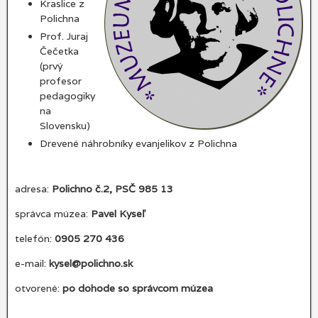
Kraslice z
Polichna
Prof. Juraj
Čečetka
(prvý
profesor
pedagogiky
na
Slovensku)
Drevené náhrobníky evanjelikov z Polichna
adresa:
Polichno č.2, PSČ 985 13
správca múzea:
Pavel Kyseľ
telefón:
0905 270 436
e-mail:
kysel@polichno.sk
otvorené:
po dohode so správcom múzea