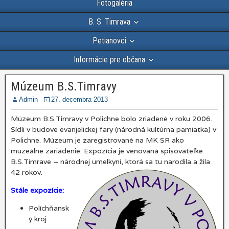
Fotogaléria
B. S. Timrava
Petianovci
Informácie pre občana
Múzeum B.S.Timravy
Admin
27. decembra 2013
Múzeum B.S.Timravy v Polichne bolo zriadené v roku 2006.
Sídli v budove evanjelickej fary (národná kultúrna pamiatka) v
Polichne. Múzeum je zaregistrované na MK SR ako
muzeálne zariadenie. Expozícia je venovaná spisovateľke
B.S.Timrave – národnej umelkyni, ktorá sa tu narodila a žila
42 rokov.
Stále expozície:
Políchňansk
ý kroj