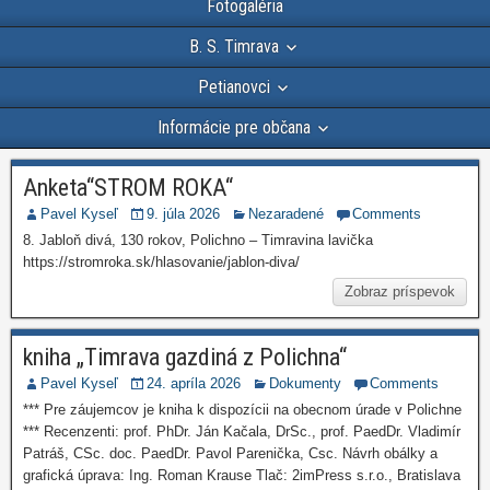
Fotogaléria
B. S. Timrava
Petianovci
Informácie pre občana
Anketa“STROM ROKA“
Pavel Kyseľ
9. júla 2026
Nezaradené
Comments
8. Jabloň divá, 130 rokov, Polichno – Timravina lavička
https://stromroka.sk/hlasovanie/jablon-diva/
Zobraz príspevok
kniha „Timrava gazdiná z Polichna“
Pavel Kyseľ
24. apríla 2026
Dokumenty
Comments
*** Pre záujemcov je kniha k dispozícii na obecnom úrade v Polichne
*** Recenzenti: prof. PhDr. Ján Kačala, DrSc., prof. PaedDr. Vladimír
Patráš, CSc. doc. PaedDr. Pavol Parenička, Csc. Návrh obálky a
grafická úprava: Ing. Roman Krause Tlač: 2imPress s.r.o., Bratislava