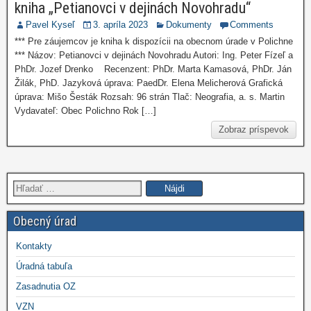
kniha „Petianovci v dejinách Novohradu“
Pavel Kyseľ
3. apríla 2023
Dokumenty
Comments
*** Pre záujemcov je kniha k dispozícii na obecnom úrade v Polichne
*** Názov: Petianovci v dejinách Novohradu Autori: Ing. Peter Fízeľ a
PhDr. Jozef Drenko Recenzent: PhDr. Marta Kamasová, PhDr. Ján
Žilák, PhD. Jazyková úprava: PaedDr. Elena Melicherová Grafická
úprava: Mišo Šesták Rozsah: 96 strán Tlač: Neografia, a. s. Martin
Vydavateľ: Obec Polichno Rok […]
Zobraz príspevok
Hľadať:
Obecný úrad
Kontakty
Úradná tabuľa
Zasadnutia OZ
VZN