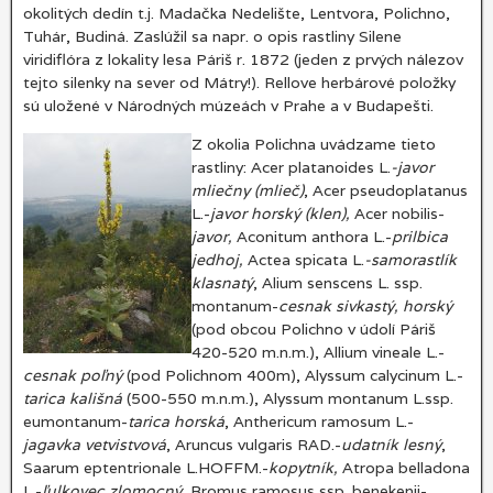
okolitých dedín t.j. Madačka Nedelište, Lentvora, Polichno,
Tuhár, Budiná. Zaslúžil sa napr. o opis rastliny Silene
viridiflóra z lokality lesa Páriš r. 1872 (jeden z prvých nálezov
tejto silenky na sever od Mátry!). Rellove herbárové položky
sú uložené v Národných múzeách v Prahe a v Budapešti.
Z okolia Polichna uvádzame tieto
rastliny: Acer platanoides L.
-javor
mliečny (mlieč)
, Acer pseudoplatanus
L.-
javor horský (klen),
Acer nobilis-
javor,
Aconitum anthora L.-
prilbica
jedhoj,
Actea spicata L.
-samorastlík
klasnatý
, Alium senscens L. ssp.
montanum-
cesnak sivkastý, horský
(pod obcou Polichno v údolí Páriš
420-520 m.n.m.), Allium vineale L.-
cesnak poľný
(pod Polichnom 400m), Alyssum calycinum L.-
tarica kališná
(500-550 m.n.m.), Alyssum montanum L.ssp.
eumontanum-
tarica horská
, Anthericum ramosum L.-
jagavka vetvistvová
, Aruncus vulgaris RAD.-
udatník lesný
,
Saarum eptentrionale L.HOFFM.-
kopytník,
Atropa belladona
L.-
ľulkovec zlomocný
, Bromus ramosus ssp. benekenii-