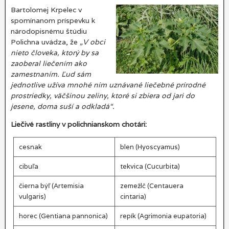
Bartolomej Krpelec v
spomínanom príspevku k
národopisnému štúdiu
Polichna uvádza, že
„V obci
nieto človeka, ktorý by sa
zaoberal liečením ako
zamestnaním. Ľud sám
jednotlive užíva mnohé ním uznávané liečebné prírodné
prostriedky, väčšinou zeliny, ktoré si zbiera od jari do
jesene, doma suší a odkladá“.
Liečivé rastliny v polichnianskom chotári:
cesnak
blen (Hyoscyamus)
cibuľa
tekvica (Cucurbita)
čierna býľ (Artemisia
zemežlč (Centauera
vulgaris)
cintaria)
horec (Gentiana pannonica)
repík (Agrimonia eupatoria)