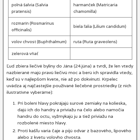
polná šalvia (Salvia
harmanček (Matricaria
pratensis)
chamomilla)
rozmarín (Rosmarinus
biela ľalia (Lilium candidum)
officinalis)
volov chvost (Buphthalmum)
ruta (Ruta graveolens)
zelerová vňať
Ľud zbiera liečivé byliny do Jána (24.júna) a tvrdí, že len vtedy
nazbierané majú pravú liečivú moc a berú ich spravidla vtedy,
keď sú v najlepšom kvete, nie až po dokvinutí. Krpelec
uvádza aj najčastejšie používané liečebné prostriedky (z nich
ilustratívne vyberáme):
Pri bolení hlavy pokrájajú surové zemiaky na kolieska,
dajú ich do handry a priviažu na čelo alebo namočia
handru do octu, vyžmýkajú ju a tiež priviažu na
rozbolené miesto hlavy.
Proti kašľu varia čaje a pijú odvar z bazového, lipového
alebo z kvetu volovho chvosta.