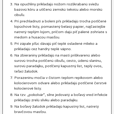
Na opuchliny prikladajú nožom rozškrabanú sviežu
bazovú kôru a utlčenú zemskú tekvicu alebo morskú
cibuľu.
Pri prechladnutí a bolení pŕs prikladajú trocha potlčené
lopúchové listy, pomastený belasý papier, najčastejšie
natretý teplým lojom, pričom dajú piť pálené zohriate s
medom a husacou masťou.
Pri zápale pľúc dávajú piť teplé osladené mlieko a
prikladajú cez handry teplé vápno.
Na zbieraniny prikladajú na masti priškvarenú alebo
surovú trocha potlčenú cibuľu, cesto, údenú slaninu,
surovú paradajku, potlčený kapustný list, teplý ovos,
teľací žalúdok.
Porazeninu močia v čistom teplom repíkovom alebo
kolocierovom odvare alebo prikladajú potlčené čerstvé
kolocierové listy.
Na tzv. „pokolvár“, silne jedovatý a boľavý vred infekcie
prikladajú zrelú slivku alebo paradajku.
Na boľavý žalúdok prikladajú kapustný list, natretý
bravčovou masťou.