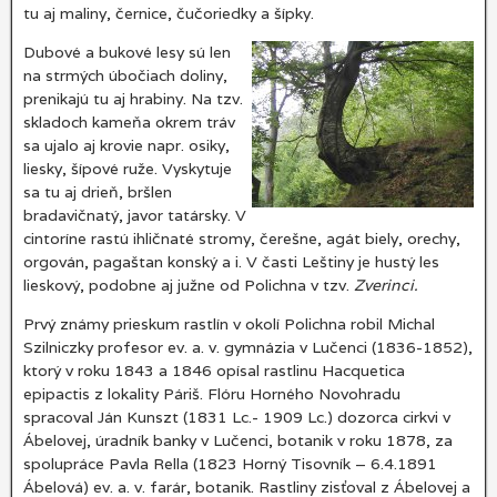
tu aj maliny, černice, čučoriedky a šípky.
Dubové a bukové lesy sú len
na strmých úbočiach doliny,
prenikajú tu aj hrabiny. Na tzv.
skladoch kameňa okrem tráv
sa ujalo aj krovie napr. osiky,
liesky, šípové ruže. Vyskytuje
sa tu aj drieň, bršlen
bradavičnatý, javor tatársky. V
cintoríne rastú ihličnaté stromy, čerešne, agát biely, orechy,
orgován, pagaštan konský a i. V časti Leštiny je hustý les
lieskový, podobne aj južne od Polichna v tzv.
Zverinci.
Prvý známy prieskum rastlín v okolí Polichna robil Michal
Szilniczky profesor ev. a. v. gymnázia v Lučenci (1836-1852),
ktorý v roku 1843 a 1846 opísal rastlinu Hacquetica
epipactis z lokality Páriš. Flóru Horného Novohradu
spracoval Ján Kunszt (1831 Lc.- 1909 Lc.) dozorca cirkvi v
Ábelovej, úradník banky v Lučenci, botanik v roku 1878, za
spolupráce Pavla Rella (1823 Horný Tisovník – 6.4.1891
Ábelová) ev. a. v. farár, botanik. Rastliny zisťoval z Ábelovej a