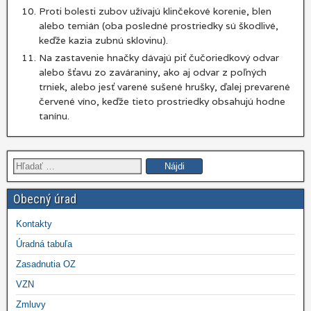
Proti bolesti zubov užívajú klinčekové korenie, blen
alebo temián (oba posledné prostriedky sú škodlivé,
keďže kazia zubnú sklovinu).
Na zastavenie hnačky dávajú piť čučoriedkový odvar
alebo šťavu zo zaváraniny, ako aj odvar z poľných
trniek, alebo jesť varené sušené hrušky, ďalej prevarené
červené víno, keďže tieto prostriedky obsahujú hodne
tanínu.
Hľadať:
Obecný úrad
Kontakty
Úradná tabuľa
Zasadnutia OZ
VZN
Zmluvy