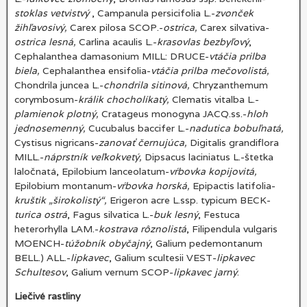
stoklas vetvistvý
, Campanula persicifolia L.-
zvonček
žihľavosivý,
Carex pilosa SCOP.-
ostrica,
Carex silvativa-
ostrica lesná,
Carlina acaulis L.-
krasovlas bezbyľový
,
Cephalanthea damasonium MILL: DRUCE-
vtáčia prilba
biela,
Cephalanthea ensifolia-
vtáčia prilba mečovolistá,
Chondrila juncea L.-
chondrila sitinová,
Chryzanthemum
corymbosum-
králik chocholíkatý,
Clematis vitalba L.-
plamienok plotný,
Cratageus monogyna JACQ.ss.-
hloh
jednosemenný,
Cucubalus baccifer L.-
nadutica bobuľnatá,
Cystisus nigricans-
zanovať černujúca,
Digitalis grandiflora
MILL.-
náprstník veľkokvetý,
Dipsacus laciniatus L.-štetka
laločnatá, Epilobium lanceolatum-
vŕbovka kopijovitá,
Epilobium montanum-
vŕbovka horská,
Epipactis latifolia-
kruštik „širokolistý“,
Erigeron acre L.ssp. typicum BECK-
turica ostrá
, Fagus silvatica L.-
buk lesný
, Festuca
heterorhylla LAM.-
kostrava rôznolistá
, Filipendula vulgaris
MOENCH-
túžobník obyčajný
, Galium pedemontanum
BELL.) ALL.-
lipkavec
, Galium scultesii VEST-
lipkavec
Schultesov
, Galium vernum SCOP-
lipkavec jarný
.
Liečivé rastliny