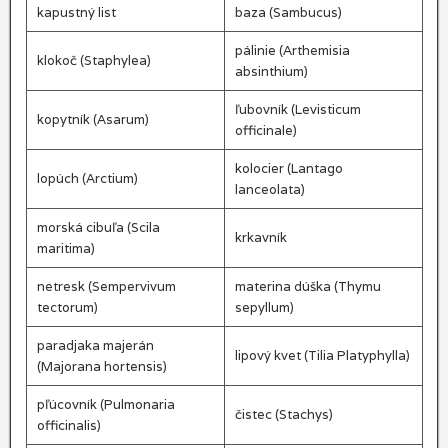
kapustný list
baza (Sambucus)
pálinie (Arthemisia
klokoč (Staphylea)
absinthium)
ľubovník (Levisticum
kopytník (Asarum)
officinale)
kolocier (Lantago
lopúch (Arctium)
lanceolata)
morská cibuľa (Scila
krkavník
maritima)
netresk (Sempervivum
materina dúška (Thymu
tectorum)
sepyllum)
paradjaka majerán
lipový kvet (Tilia Platyphylla)
(Majorana hortensis)
pľúcovník (Pulmonaria
čistec (Stachys)
officinalis)