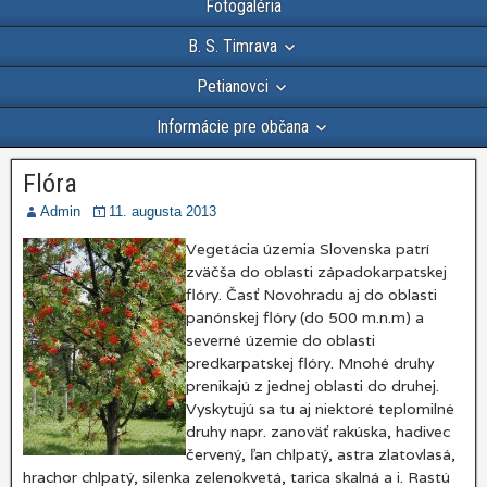
Fotogaléria
B. S. Timrava
Petianovci
Informácie pre občana
Flóra
Admin
11. augusta 2013
Vegetácia územia Slovenska patrí
zväčša do oblasti západokarpatskej
flóry. Časť Novohradu aj do oblasti
panónskej flóry (do 500 m.n.m) a
severné územie do oblasti
predkarpatskej flóry. Mnohé druhy
prenikajú z jednej oblasti do druhej.
Vyskytujú sa tu aj niektoré teplomilné
druhy napr. zanoväť rakúska, hadivec
červený, ľan chlpatý, astra zlatovlasá,
hrachor chlpatý, silenka zelenokvetá, tarica skalná a i. Rastú