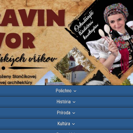
Polichno
História
Príroda
Kultúra