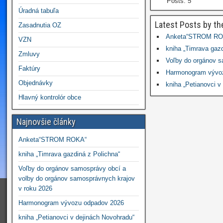
Posts: 5
Úradná tabuľa
Latest Posts by th
Zasadnutia OZ
Anketa“STROM RO
VZN
kniha „Timrava gazd
Zmluvy
Voľby do orgánov s
Faktúry
Harmonogram vývo
Objednávky
kniha „Petianovci v
Hlavný kontrolór obce
Najnovšie články
Anketa“STROM ROKA“
kniha „Timrava gazdiná z Polichna“
Voľby do orgánov samosprávy obcí a
volby do orgánov samosprávnych krajov
v roku 2026
Harmonogram vývozu odpadov 2026
kniha „Petianovci v dejinách Novohradu“