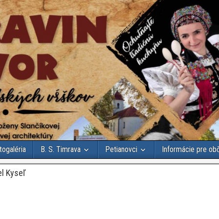
togaléria
B. S. Timrava
Petianovci
Informácie pre ob
l Kyseľ