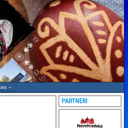
čana
PARTNERI