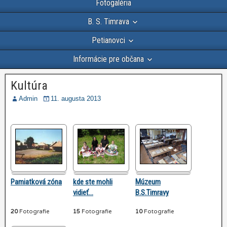
Fotogaléria
B. S. Timrava
Petianovci
Informácie pre občana
Kultúra
Admin
11. augusta 2013
Pamiatková zóna
kde ste mohli
Múzeum
vidieť
…
B.S.Timravy
20
Fotografie
15
Fotografie
10
Fotografie