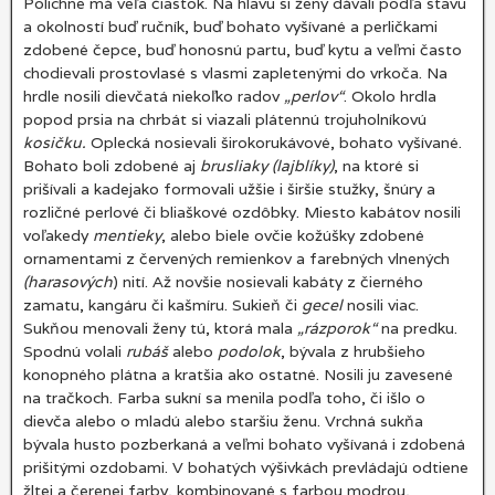
Polichne má veľa čiastok. Na hlavu si ženy dávali podľa stavu
a okolností buď ručník, buď bohato vyšívané a perličkami
zdobené čepce, buď honosnú partu, buď kytu a veľmi často
chodievali prostovlasé s vlasmi zapletenými do vrkoča. Na
hrdle nosili dievčatá niekoľko radov
„perlov“
. Okolo hrdla
popod prsia na chrbát si viazali plátennú trojuholníkovú
kosičku.
Oplecká nosievali širokorukávové, bohato vyšívané.
Bohato boli zdobené aj
brusliaky (lajblíky)
, na ktoré si
prišívali a kadejako formovali užšie i širšie stužky, šnúry a
rozličné perlové či bliaškové ozdôbky. Miesto kabátov nosili
voľakedy
mentieky
, alebo biele ovčie kožúšky zdobené
ornamentami z červených remienkov a farebných vlnených
(harasových
) nití. Až novšie nosievali kabáty z čierného
zamatu, kangáru či kašmíru. Sukieň či
gecel
nosili viac.
Sukňou menovali ženy tú, ktorá mala
„rázporok“
na predku.
Spodnú volali
rubáš
alebo
podolok
, bývala z hrubšieho
konopného plátna a kratšia ako ostatné. Nosili ju zavesené
na tračkoch. Farba sukní sa menila podľa toho, či išlo o
dievča alebo o mladú alebo staršiu ženu. Vrchná sukňa
bývala husto pozberkaná a veľmi bohato vyšívaná i zdobená
prišitými ozdobami. V bohatých výšivkách prevládajú odtiene
žltej a čerenej farby, kombinované s farbou modrou,