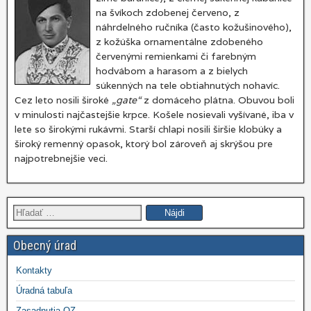
na švíkoch zdobenej červeno, z
náhrdelného ručníka (často kožušinového),
z kožúška ornamentálne zdobeného
červenými remienkami či farebným
hodvábom a harasom a z bielych
súkenných na tele obtiahnutých nohavíc.
Cez leto nosili široké
„gate“
z domáceho plátna. Obuvou boli
v minulosti najčastejšie krpce. Košele nosievali vyšívané, iba v
lete so širokými rukávmi. Starší chlapi nosili širšie klobúky a
široký remenný opasok, ktorý bol zároveň aj skrýšou pre
najpotrebnejšie veci.
Hľadať:
Obecný úrad
Kontakty
Úradná tabuľa
Zasadnutia OZ