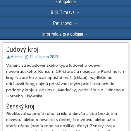
Fotogaléria
B. S. Timrava
Petianovci
Informácie pre občana
Ľudový kroj
Admin
11. augusta 2013
Variant stredoslovenského typu ľudového odevu
novohradského. Koncom 19. storočia nosievali v Polichne len
kroj. Najprv ho začali opúšťať muži (chlapi), najdlhšie ho
udržiavali ženy, najmä pri slávnostných príležitostiach. Je
podobný kroju z Ábelovej, Madačky, Nedelišťa a z Dolného a
Horného Tisovníka.
Ženský kroj
Rozlišoval sa podľa toho, či išlo o dievča alebo bezdetnú
nevestu, alebo o nevestu s deťmi, či o vdovu, alebo už o
staršiu ženu (podľa toho sa nosili aj účesy). Ženský kroj v