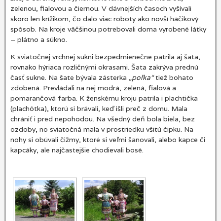
zelenou, fialovou a čiernou. V dávnejších časoch vyšívali
skoro len krížikom, čo dalo viac roboty ako novší háčikový
spôsob. Na kroje väčšinou potrebovali doma vyrobené látky
– plátno a súkno.
K sviatočnej vrchnej sukni bezpedmienečne patrila aj šata,
rovnako hýriaca rozličnými okrasami. Šata zakrýva prednú
časť sukne. Na šate bývala zásterka
„poľka“
tiež bohato
zdobená. Prevládali na nej modrá, zelená, fialová a
pomarančová farba. K ženskému kroju patrila i plachtička
(plachôtka), ktorú si brávali, keď išli preč z domu. Mala
chrániť i pred nepohodou. Na všedný deň bola biela, bez
ozdoby, no sviatočná mala v prostriedku všitú čipku. Na
nohy si obúvali čižmy, ktoré si veľmi šanovali, alebo kapce či
kapcáky, ale najčastejšie chodievali bosé.