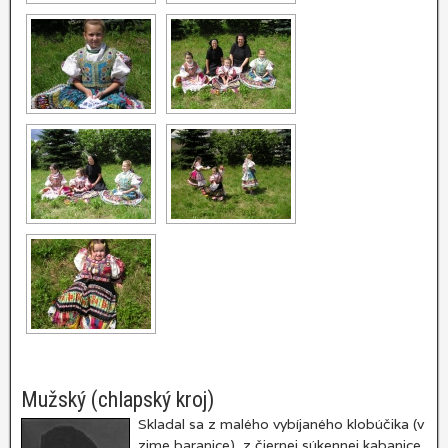
Mužský (chlapský kroj)
Skladal sa z malého vybíjaného klobúčika (v
zime baranice), z čiernej súkennej kabanice