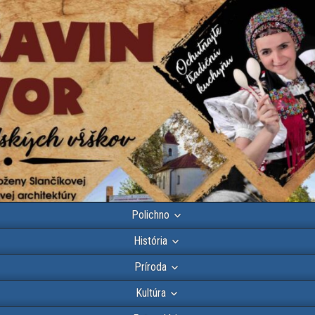
Polichno
História
Príroda
Kultúra