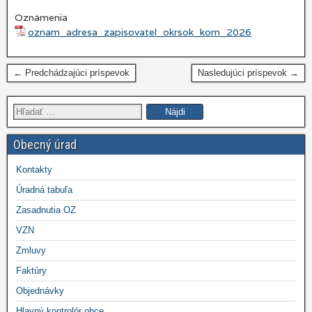
Oznámenia
oznam_adresa_zapisovatel_okrsok_kom_2026
← Predchádzajúci príspevok
Nasledujúci príspevok →
Hľadať:
Obecný úrad
Kontakty
Úradná tabuľa
Zasadnutia OZ
VZN
Zmluvy
Faktúry
Objednávky
Hlavný kontrolór obce