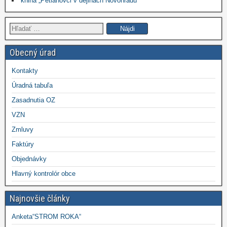
kniha „Petianovci v dejinách Novohradu“
Hľadať:
Obecný úrad
Kontakty
Úradná tabuľa
Zasadnutia OZ
VZN
Zmluvy
Faktúry
Objednávky
Hlavný kontrolór obce
Najnovšie články
Anketa“STROM ROKA“